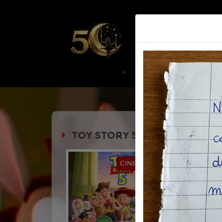
Home | Biglietteria
Pros
TOY STORY 5
Durata:
CINEMA IN FESTA
€ 3,50
Genere:
An