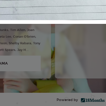
 Famiglia
liano
rew Stanton
6
anks, Tim Allen, Joan
eta Lee, Conan O'brien,
nson, Shelby Rabara, Tony
ett Spears, Jay H...
AMA
Powered by