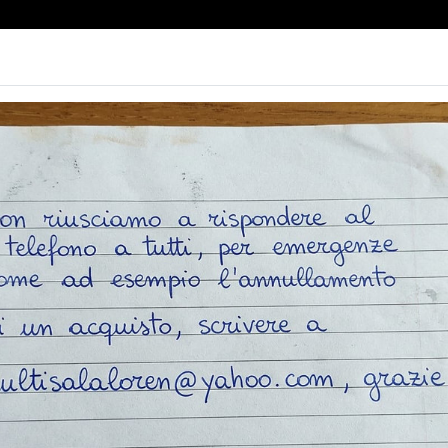
simamente
Info Multisala
Social
Contatti
Non ci sono spettacol
 102 min
imazione, Avventura,