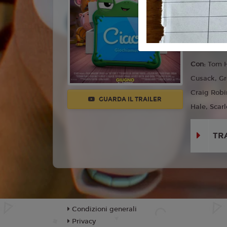
Commedia,
Lingua:
Ita
Regia:
And
Anno:
202
Con:
Tom H
Cusack, Gr
Craig Robi
GUARDA IL TRAILER
Hale, Scarl
TR
Condizioni generali
Privacy