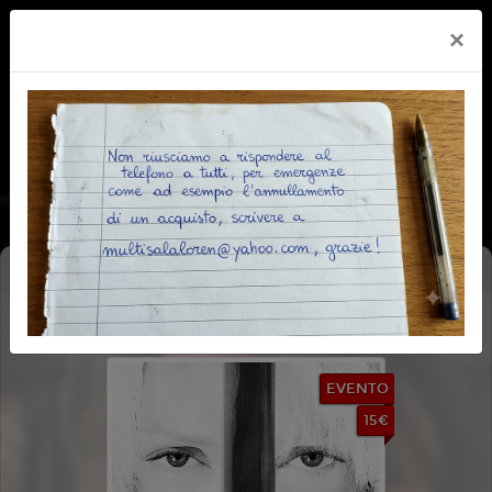
×
KILL BILL: THE WHOLE BLOODY
AFFAIR
EVENTO
15€